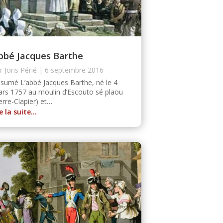
bbé Jacques Barthe
ar
Joris Périé
|
6 septembre 2016
sumé L’abbé Jacques Barthe, né le 4
rs 1757 au moulin d’Escouto sé plaou
erre-Clapier) et…
re la suite…