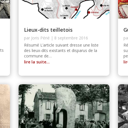
Lieux-dits teilletois
G
par
Joris Périé
|
8 septembre 2016
p
Résumé L’article suivant dresse une liste
Ré
ts
des lieux-dits existants et disparus de la
su
commune de…
pe
lire la suite…
li