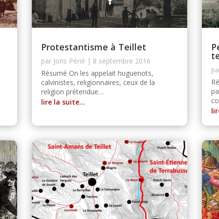
Protestantisme à Teillet
P
te
par
Joris Périé
|
8 septembre 2016
p
Résumé On les appelait huguenots,
Ré
calvinistes, religionnaires, ceux de la
pa
religion prétendue…
c
lire la suite…
li