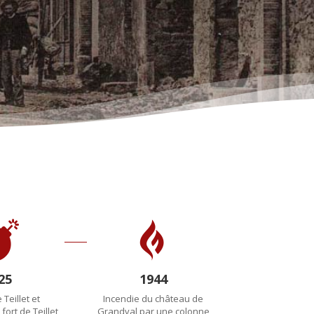


25
1944
Teillet et
Incendie du château de
fort de Teillet
Grandval par une colonne