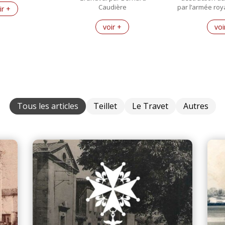
Caudière
par l’armée roy
ir +
voir +
voi
Tous les articles
Teillet
Le Travet
Autres