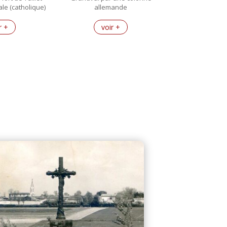
ale (catholique)
allemande
r +
voir +