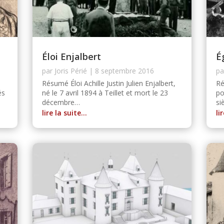
Éloi Enjalbert
É
par
Joris Périé
|
8 septembre 2016
p
Résumé Éloi Achille Justin Julien Enjalbert,
Ré
és
né le 7 avril 1894 à Teillet et mort le 23
po
décembre…
si
lire la suite…
li