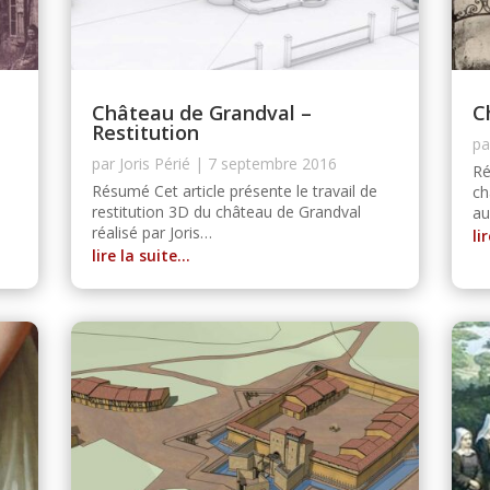
Château de Grandval –
C
Restitution
p
par
Joris Périé
|
7 septembre 2016
Ré
Résumé Cet article présente le travail de
ch
restitution 3D du château de Grandval
au
réalisé par Joris…
li
lire la suite…