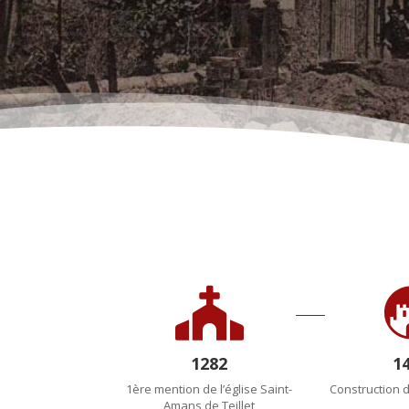

1282
1
1ère mention de l’église Saint-
Construction du
Amans de Teillet