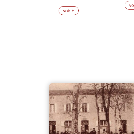
vo
voir +