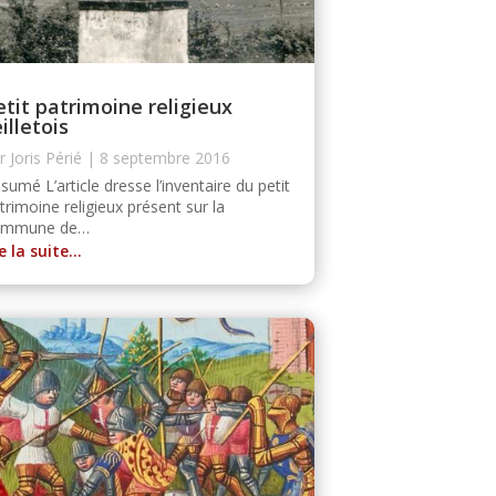
etit patrimoine religieux
illetois
ar
Joris Périé
|
8 septembre 2016
sumé L’article dresse l’inventaire du petit
trimoine religieux présent sur la
ommune de…
re la suite…