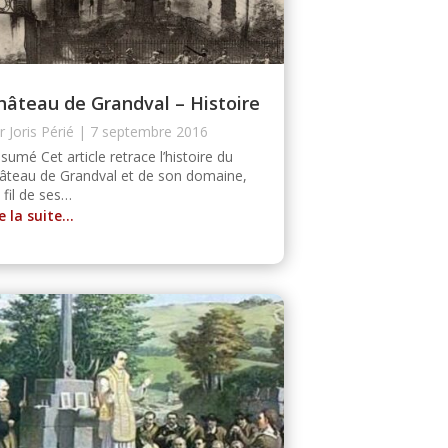
hâteau de Grandval – Histoire
ar
Joris Périé
|
7 septembre 2016
sumé Cet article retrace l’histoire du
âteau de Grandval et de son domaine,
 fil de ses…
re la suite…