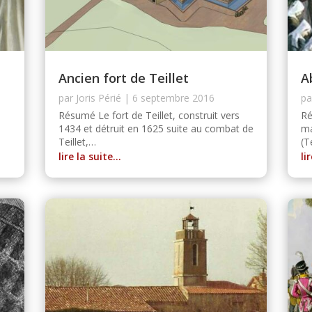
Ancien fort de Teillet
A
par
Joris Périé
|
6 septembre 2016
p
Résumé Le fort de Teillet, construit vers
Ré
1434 et détruit en 1625 suite au combat de
ma
Teillet,…
(T
lire la suite…
li