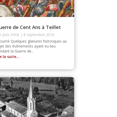
uerre de Cent Ans à Teillet
ar
Joris Périé
|
8 septembre 2016
sumé Quelques glanures historiques au
jet des évènements ayant eu lieu
ndant la Guerre de…
re la suite…