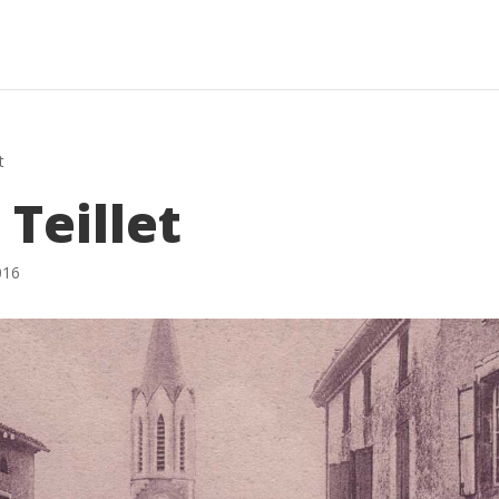
t
 Teillet
016